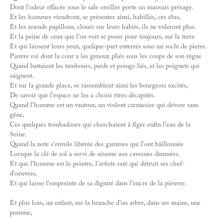
Dont l'odeur effacée sous le sale oreiller porte un mauvais présage.
Et les hommes viendront, se présenter ainsi, habillés, ces élus,
Et les noeuds papillons, cloués sur leurs habits, ils ne voleront plus.
Et la peine de ceux que l'on voit se poser pour toujours, sur la terre
Et qui laissent leurs yeux, quelque-part enterrés sous un socle de pierre.
Pauvre roi dont la cour a les genoux pliés sous les coups de son règne
Quand battaient les tambours, pieds et poings liés, et les poignets qui
saignent.
Et sur la grande place, se rassemblent ainsi les bourgeois excités,
De savoir que l'espace ne les a choisi êtres décapités.
Quand l'homme est un vautour, un violent carnassier qui dévore sans
gêne,
Ces quelques troubadours qui cherchaient à figer enfin l'eau de la
Seine.
Quand la note s'envole libérée des gammes qui l'ont bâillonnée
Lorsque la clé de sol a servi de sésame aux cavernes damnées.
Et que l'homme est le peintre, l'artiste raté qui détruit ses chef-
d'oeuvres,
Et qui laisse l'empreinte de sa dignité dans l'encre de la pieuvre.
Et plus loin, un enfant, sur la branche d'un arbre, dans ses mains, une
pomme,